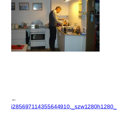
←
i285697114355644910._szw1280h1280_