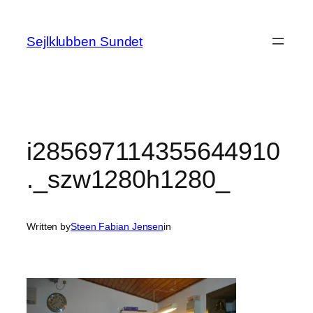
Spring
til
Sejlklubben Sundet
indhold
i285697114355644910
._szw1280h1280_
Written by
Steen Fabian Jensen
in