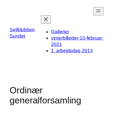
Spring
til
indhold
Sejlklubben
Gallerier
Sundet
vinterbilleder-10-februar-
2021
1. arbejdsdag 2013
Ordinær
generalforsamling