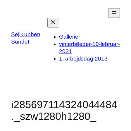
Spring
til
indhold
Sejlklubben
Gallerier
Sundet
vinterbilleder-10-februar-
2021
1. arbejdsdag 2013
i285697114324044484
._szw1280h1280_