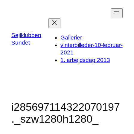
Spring
til
indhold
Sejlklubben
Gallerier
Sundet
vinterbilleder-10-februar-
2021
1. arbejdsdag 2013
i285697114322070197
._szw1280h1280_