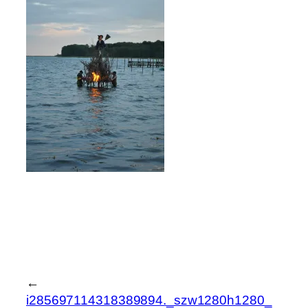
←
i285697114318389894._szw1280h1280_