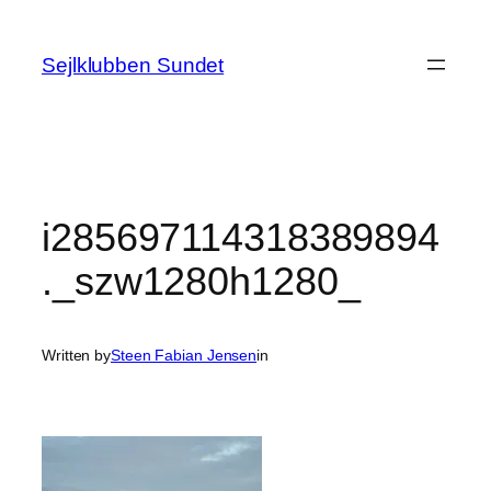
Spring
til
Sejlklubben Sundet
indhold
i285697114318389894
._szw1280h1280_
Written by
Steen Fabian Jensen
in