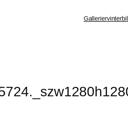
Gallerier
vinterb
5724._szw1280h128