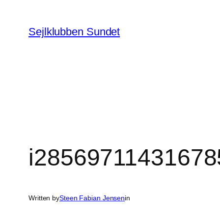
Spring
til
Sejlklubben Sundet
indhold
i28569711431678
Written by
Steen Fabian Jensen
in