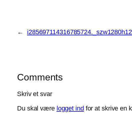
←
i285697114316785724._szw1280h1
Comments
Skriv et svar
Du skal være
logget ind
for at skrive en