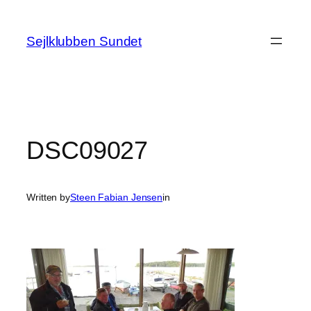
Spring
til
Sejlklubben Sundet
indhold
DSC09027
Written by
Steen Fabian Jensen
in