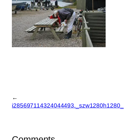
←
i285697114324044493._szw1280h1280_
Comments