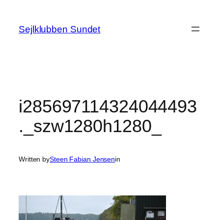
Spring
til
Sejlklubben Sundet
indhold
i285697114324044493
._szw1280h1280_
Written by
Steen Fabian Jensen
in