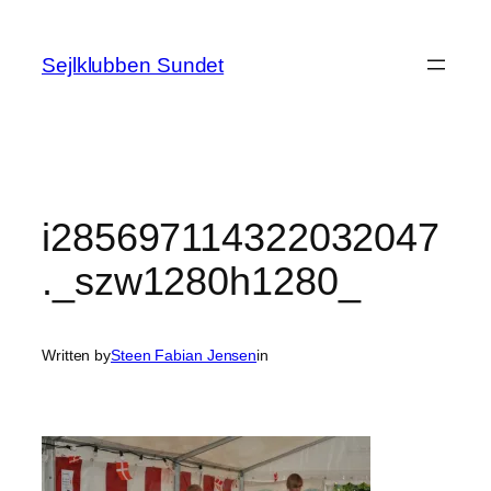
Spring
til
Sejlklubben Sundet
indhold
i285697114322032047
._szw1280h1280_
Written by
Steen Fabian Jensen
in