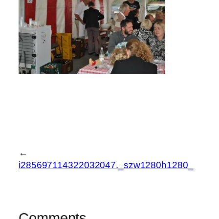
←
i285697114322032047._szw1280h1280_
Comments