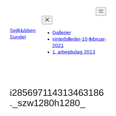
Spring
til
indhold
Sejlklubben
Gallerier
Sundet
vinterbilleder-10-februar-
2021
1. arbejdsdag 2013
i285697114313463186
._szw1280h1280_