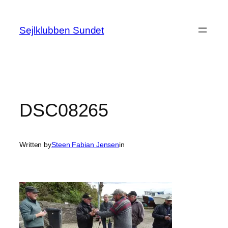
Spring
til
Sejlklubben Sundet
indhold
DSC08265
Written by
Steen Fabian Jensen
in