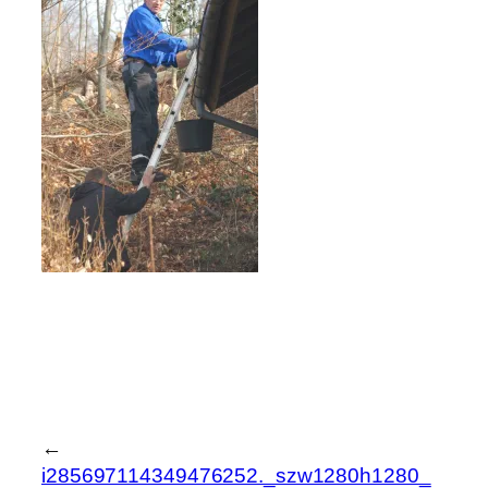
←
i285697114349476252._szw1280h1280_