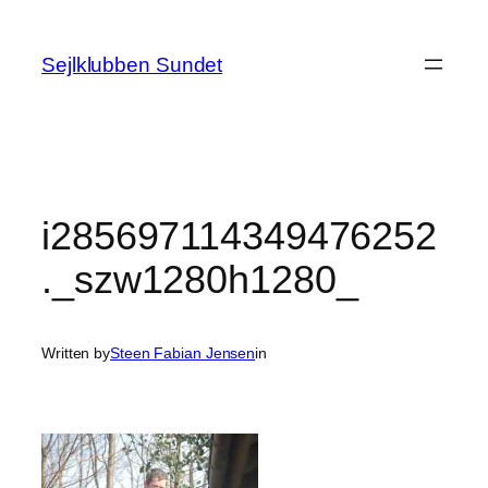
Spring
til
Sejlklubben Sundet
indhold
i285697114349476252
._szw1280h1280_
Written by
Steen Fabian Jensen
in