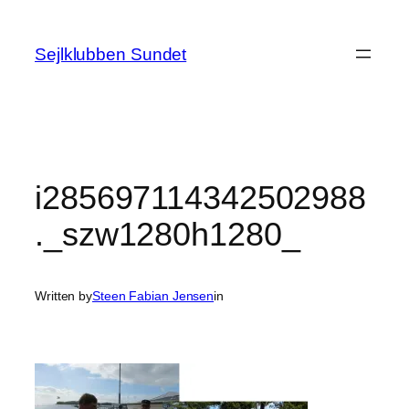
Spring
til
Sejlklubben Sundet
indhold
i285697114342502988
._szw1280h1280_
Written by
Steen Fabian Jensen
in