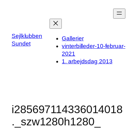
Spring
til
indhold
Sejlklubben
Gallerier
Sundet
vinterbilleder-10-februar-
2021
1. arbejdsdag 2013
i285697114336014018
._szw1280h1280_