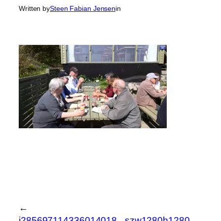
Written by
Steen Fabian Jensen
in
←
i285697114336014018._szw1280h1280_