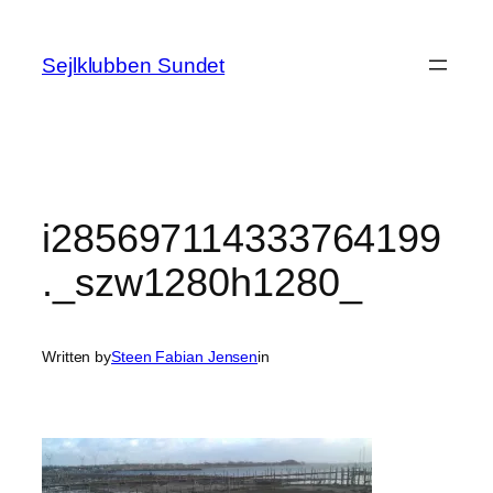
Spring
til
Sejlklubben Sundet
indhold
i285697114333764199
._szw1280h1280_
Written by
Steen Fabian Jensen
in