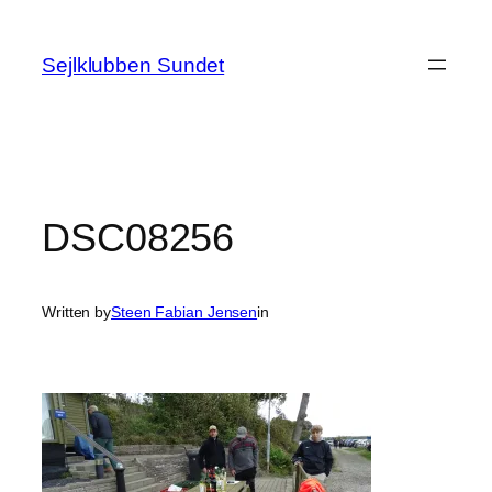
Spring
til
Sejlklubben Sundet
indhold
DSC08256
Written by
Steen Fabian Jensen
in