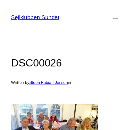
Spring
til
Sejlklubben Sundet
indhold
DSC00026
Written by
Steen Fabian Jensen
in