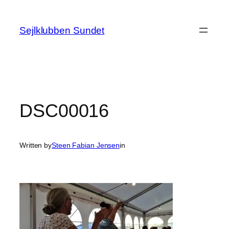
Spring
til
Sejlklubben Sundet
indhold
DSC00016
Written by
Steen Fabian Jensen
in